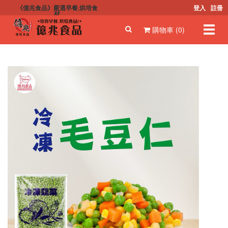
《億兆食品》嚴選早餐.烘培食
登入
註冊
材
Toggl
購物車 (0)
navig